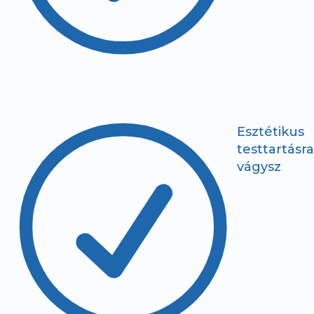
R
Esztétikus
testtartásra
vágysz