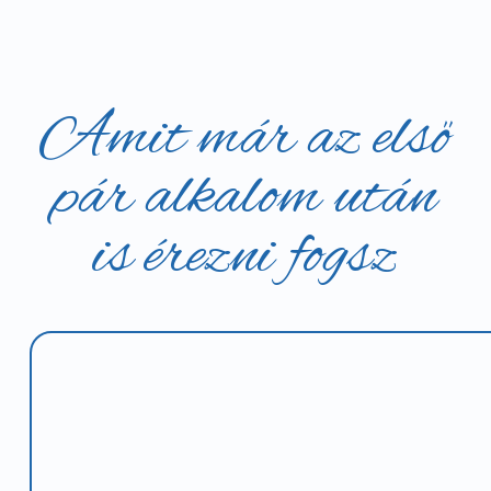
Amit már az első
pár alkalom után
is érezni fogsz