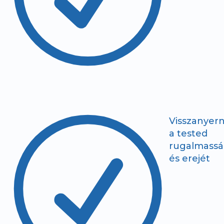
R
Visszanyer
a tested
rugalmassá
és erejét