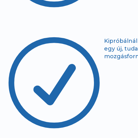
R
Kipróbálnál
egy új, tud
mozgásfor