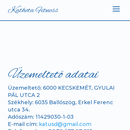
a
Katheta Fitness
Üzemeltető adatai
Üzemeltető:
6000 KECSKEMÉT, GYULAI
PÁL UTCA 2
Székhely: 6035 Ballószög, Erkel Ferenc
utca 34.
Adószám:
11429030-1-03
E-mail cím:
katusd@gmail.com