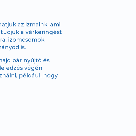
atjuk az izmaink, ami
 tudjuk a vérkeringést
jára, izomcsomok
mányod is.
ajd pár nyújtó és
 de edzés végén
sználni, például, hogy