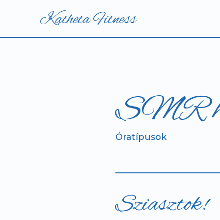
Katheta Fitness
SMR hen
Óratípusok
Sziasztok!