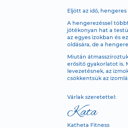
Eljött az idő, hengeres
A hengerezéssel többfé
jótékonyan hat a testü
az egyes izokban és ez
oldására, de a hengere
Miután átmasszíroztuk
erősítő gyakorlatot is
levezetésnek, az izmok 
csökkentsük az izomláz
Várlak szeretettel:
Kata
Katheta Fitness