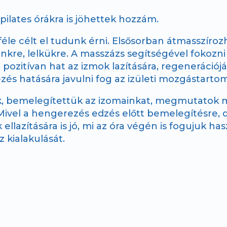
 pilates órákra is jöhettek hozzám.
le célt el tudunk érni. Elsősorban átmasszírozh
nkre, lelkükre. A masszázs segítségével fokozni
 pozitívan hat az izmok lazítására, regeneráció
zés hatására javulni fog az izületi mozgástarto
, bemelegítettük az izomainkat, megmutatok m
. Mivel a hengerezés edzés előtt bemelegítésre,
ellazítására is jó, mi az óra végén is fogujuk ha
 kialakulását.