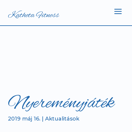
a
Katheta Fitness
Nyereményjáték
2019 máj 16.
|
Aktualitások