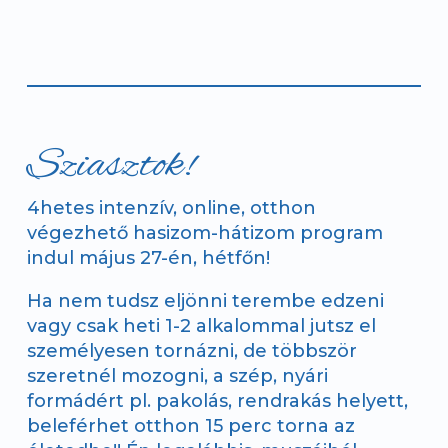
Sziasztok!
4hetes intenzív, online, otthon
végezhető hasizom-hátizom program
indul május 27-én, hétfőn!
Ha nem tudsz eljönni terembe edzeni
vagy csak heti 1-2 alkalommal jutsz el
személyesen tornázni, de többször
szeretnél mozogni, a szép, nyári
formádért pl. pakolás, rendrakás helyett,
beleférhet otthon 15 perc torna az