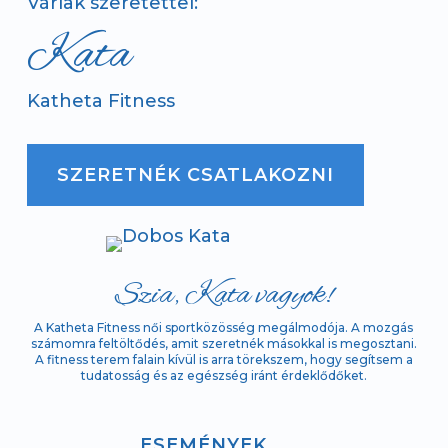
Várlak szeretettel:
Kata
Katheta Fitness
SZERETNÉK CSATLAKOZNI
Szia, Kata vagyok!
A Katheta Fitness női sportközösség megálmodója. A mozgás
számomra feltöltődés, amit szeretnék másokkal is megosztani.
A fitness terem falain kívül is arra törekszem, hogy segítsem a
tudatosság és az egészség iránt érdeklődőket.
ESEMÉNYEK