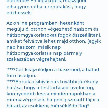
életedbe!! Én legalábbis, muszájból
elhagyom néha a rendrakást, hogy
edzhessek!
Az online programban, hetenként
megújuló, otthon végezhető hasizom és
hátizomgyakorlatokat fogok összeállítani,
amiket felváltva lehet majd otthon, (egyik
nap hasizom, másik nap
hátizomgyakorlat) a nap bármely
szakaszában végrehajtani.
????Cél: kirajzolódjon a hasizmod, a hátad
formásodjon.
????Ennek a kihívásnak további jótékony
hatása, hogy a testtartásod javulni fog,
könnyedebb lesz a mindennapokban a
munkavégzésed, ha pedig szokott fájni a
hátad, az csökkeni, mérséklődni fog!!