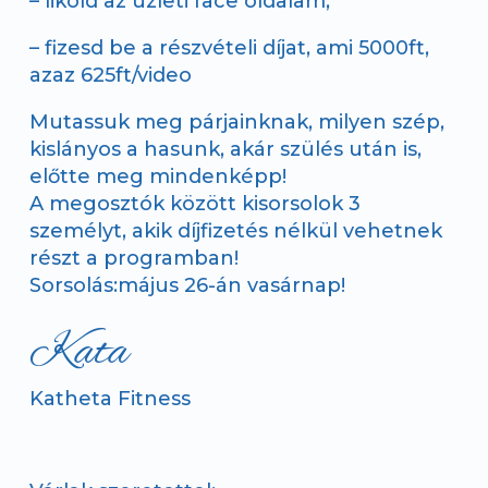
– likold az üzleti face oldalam,
– fizesd be a részvételi díjat, ami 5000ft,
azaz 625ft/video
Mutassuk meg párjainknak, milyen szép,
kislányos a hasunk, akár szülés után is,
előtte meg mindenképp!
A megosztók között kisorsolok 3
személyt, akik díjfizetés nélkül vehetnek
részt a programban!
Sorsolás:május 26-án vasárnap!
Kata
Katheta Fitness