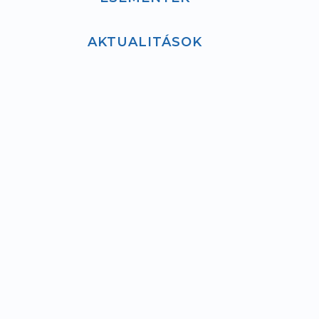
AKTUALITÁSOK
ADATVÉDELEM
HÁZIREND
IMPRESSZUM