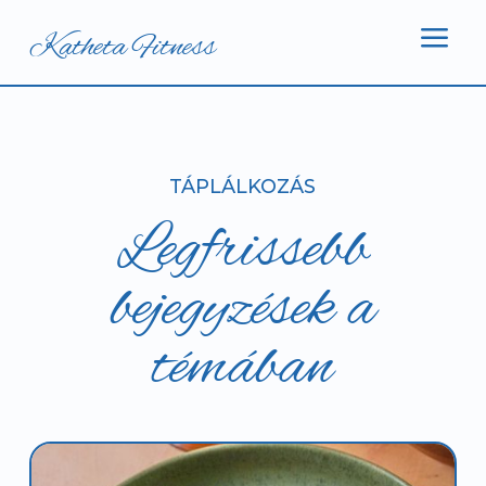
a
Katheta Fitness
TÁPLÁLKOZÁS
Legfrissebb
bejegyzések a
témában